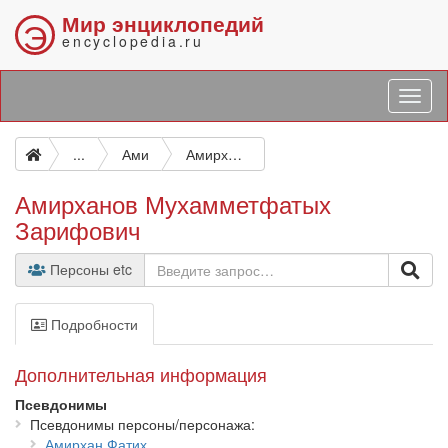
Мир энциклопедий
Э
encyclopedia.ru
...
Ами
Амирханов Мухамметфатых Зарифович
Амирханов Мухамметфатых
Зарифович
Персоны etc
Подробности
Дополнительная информация
Псевдонимы
Псевдонимы персоны/персонажа
Амирхан Фатих