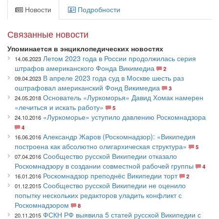
Новости
Подробности
Связанные новости
Упоминается в энциклопедических новостях
Летом 2023 года в России продолжилась серия
14.06.2023
штрафов американского Фонда Викимедиа
2
В апреле 2023 года суд в Москве шесть раз
09.04.2023
оштрафовал американский Фонд Викимедиа
3
Основатель «Луркоморья» Давид Хомак намерен
24.05.2018
«лечиться и искать работу»
5
«Луркоморье» уступило давлению Роскомнадзора
24.10.2016
4
Александр Жаров (Роскомнадзор): «Википедия
16.06.2016
построена как абсолютно олигархическая структура»
5
Сообщество русской Википедии отказало
07.04.2016
Роскомнадзору в создании совместной рабочей группы
4
Роскомнадзор преподнёс Википедии торт
16.01.2016
2
Сообщество русской Википедии не оценило
01.12.2015
попытку нескольких редакторов уладить конфликт с
Роскомнадзором
8
ФСКН РФ выявила 5 статей русской Википедии с
20.11.2015