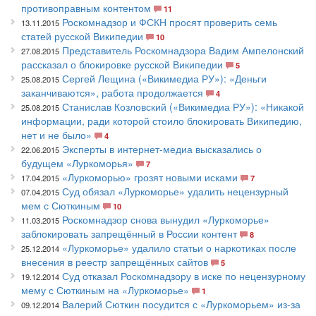
противоправным контентом
11
Роскомнадзор и ФСКН просят проверить семь
13.11.2015
статей русской Википедии
10
Представитель Роскомнадзора Вадим Ампелонский
27.08.2015
рассказал о блокировке русской Википедии
5
Сергей Лещина («Викимедиа РУ»): «Деньги
25.08.2015
заканчиваются», работа продолжается
4
Станислав Козловский («Викимедиа РУ»): «Никакой
25.08.2015
информации, ради которой стоило блокировать Википедию,
нет и не было»
4
Эксперты в интернет-медиа высказались о
22.06.2015
будущем «Луркоморья»
7
«Луркоморью» грозят новыми исками
17.04.2015
7
Суд обязал «Луркоморье» удалить нецензурный
07.04.2015
мем с Сюткиным
10
Роскомнадзор снова вынудил «Луркоморье»
11.03.2015
заблокировать запрещённый в России контент
8
«Луркоморье» удалило статьи о наркотиках после
25.12.2014
внесения в реестр запрещённых сайтов
5
Суд отказал Роскомнадзору в иске по нецензурному
19.12.2014
мему с Сюткиным на «Луркоморье»
1
Валерий Сюткин посудится с «Луркоморьем» из-за
09.12.2014