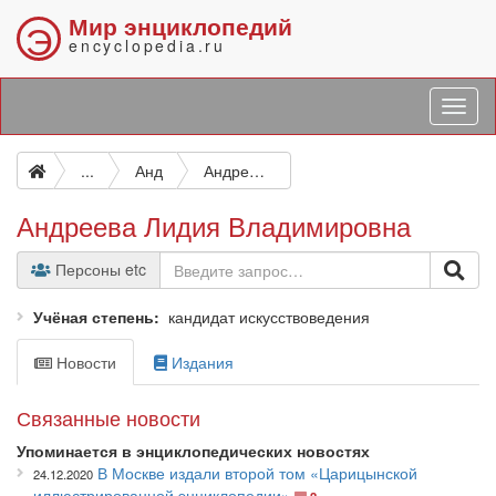
Мир энциклопедий
Э
encyclopedia.ru
...
Анд
Андреева Лидия Владимировна
Андреева Лидия Владимировна
Персоны etc
Учёная степень
кандидат искусствоведения
Новости
Издания
Связанные новости
Упоминается в энциклопедических новостях
В Москве издали второй том «Царицынской
24.12.2020
иллюстрированной энциклопедии»