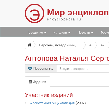
Э
Мир энцикло
encyclopedia.ru
Введение
Каталоги
Новости
Фор
Персоны, псевдонимы, персонажи и боты
А
Ан
Антонова Наталья Серг
Персоны etc
Издания
Участник изданий
Библиотечная энциклопедия
(2007)