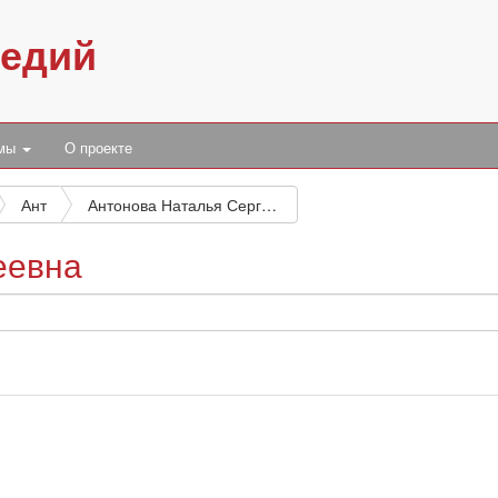
педий
умы
О проекте
Ант
Антонова Наталья Сергеевна
еевна