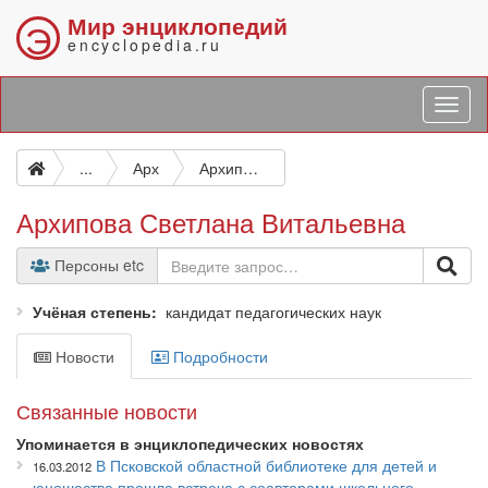
Мир энциклопедий
Э
encyclopedia.ru
...
Арх
Архипова Светлана Витальевна
Архипова Светлана Витальевна
Персоны etc
Учёная степень
кандидат педагогических наук
Новости
Подробности
Связанные новости
Упоминается в энциклопедических новостях
В Псковской областной библиотеке для детей и
16.03.2012
юношества прошла встреча с соавторами школьного