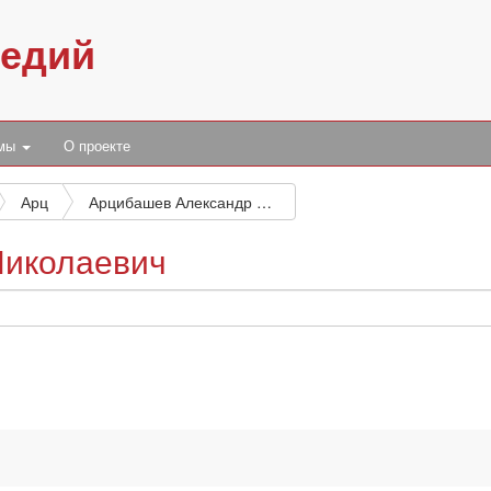
педий
умы
О проекте
Арц
Арцибашев Александр Николаевич
Николаевич