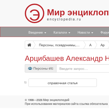
Э
Мир энцикло
encyclopedia.ru
Введение
Каталоги
Новости
Фор
Персоны, псевдонимы, персонажи и боты
А
Ар
Арцибашев Александр 
Персоны etc
справочная статья
© 1998—2026 Мир энциклопедий
При использовании материалов сайта ссылка обязательна