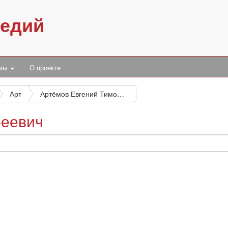
педий
умы
О проекте
Арт
Артёмов Евгений Тимофеевич
феевич