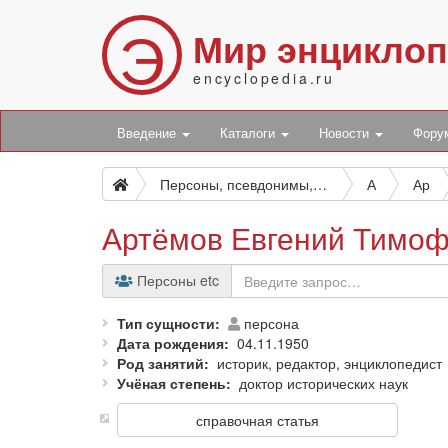
Э
Мир энцикло
encyclopedia.ru
Введение
Каталоги
Новости
Фор
Персоны, псевдонимы, персонажи и боты
А
Ар
Артёмов Евгений Тимо
Персоны etc
Тип сущности
персона
Дата рождения
04.11.1950
Род занятий
историк, редактор, энциклопедист
Учёная степень
доктор исторических наук
справочная статья