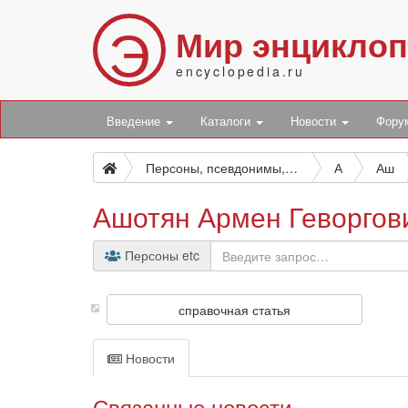
Э
Мир энцикло
encyclopedia.ru
Введение
Каталоги
Новости
Фор
Персоны, псевдонимы, персонажи и боты
А
Аш
Ашотян Армен Геворгов
Персоны etc
справочная статья
Новости
Связанные новости