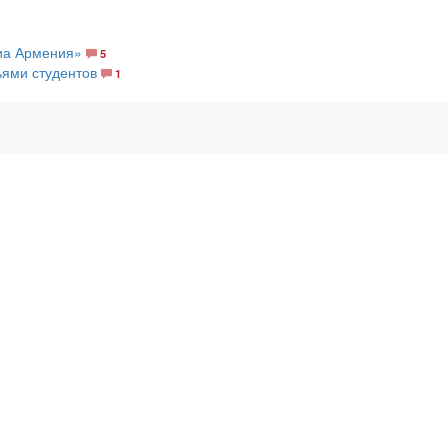
иа Армения»
5
ьями студентов
1