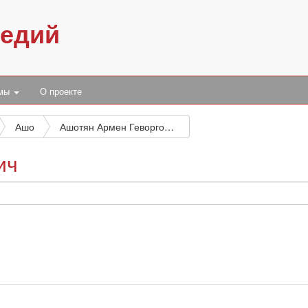
педий
умы
О проекте
Ашо
Ашотян Армен Геворгович
ич