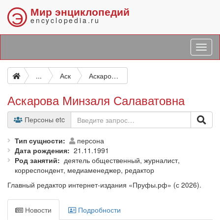
Мир энциклопедий
Э
encyclopedia.ru
...
Аск
Аскарова Минзаля Салаватовна
Аскарова Минзаля Салаватовна
Персоны etc
Тип сущности
персона
Дата рождения
21.11.1991
Род занятий
деятель общественный, журналист,
корреспондент, медиаменеджер, редактор
Главный редактор интернет-издания «Пруфы.рф» (с 2026).
Новости
Подробности