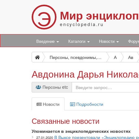
Э
Мир энцикло
encyclopedia.ru
Введение
Каталоги
Новости
Фор
Персоны, псевдонимы, персонажи и боты
А
Ав
Авдонина Дарья Никола
Персоны etc
Новости
Подробности
Связанные новости
Упоминается в энциклопедических новостях
В Выксе презентовали «Энциклопедию ро
27.01.2020