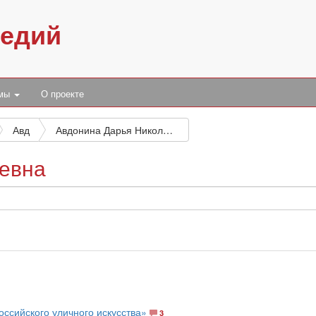
педий
умы
О проекте
Авд
Авдонина Дарья Николаевна
евна
ссийского уличного искусства»
3