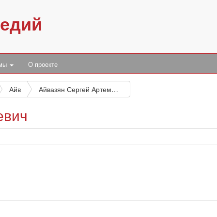
педий
умы
О проекте
Айв
Айвазян Сергей Артемьевич
евич