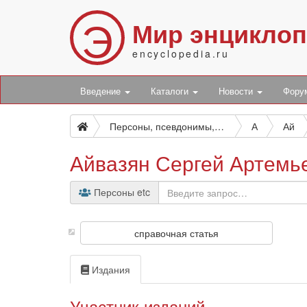
Э
Мир энцикло
encyclopedia.ru
Введение
Каталоги
Новости
Фор
Персоны, псевдонимы, персонажи и боты
А
Ай
Айвазян Сергей Артемь
Персоны etc
справочная статья
Издания
Участник изданий