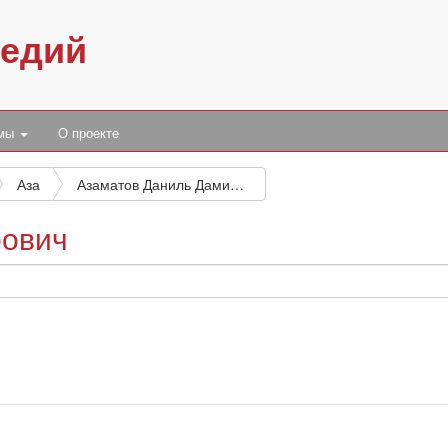
педий
умы
О проекте
Аза
Азаматов Даниль Дамирович
рович