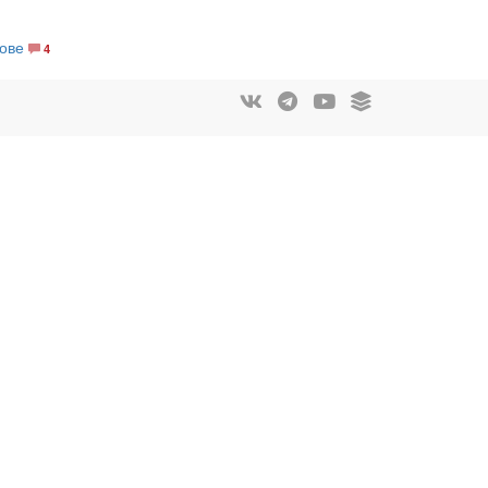
ове
4