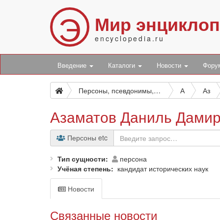
Э
Мир энцикло
encyclopedia.ru
Введение
Каталоги
Новости
Фор
Персоны, псевдонимы, персонажи и боты
А
Аз
Азаматов Даниль Дами
Персоны etc
Тип сущности
персона
Учёная степень
кандидат исторических наук
Новости
Связанные новости