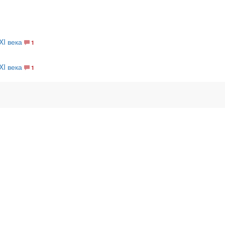
I века
1
I века
1