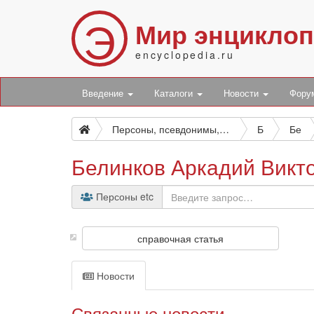
Э
Мир энцикло
encyclopedia.ru
Введение
Каталоги
Новости
Фор
Персоны, псевдонимы, персонажи и боты
Б
Бе
Белинков Аркадий Викт
Персоны etc
справочная статья
Новости
Связанные новости