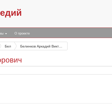
педий
умы
О проекте
Бел
Белинков Аркадий Викторович
орович