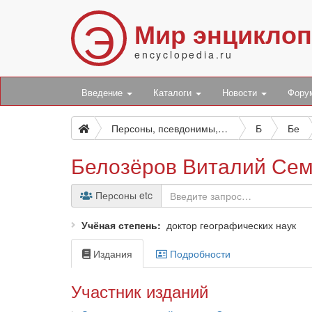
Э
Мир энцикло
encyclopedia.ru
Введение
Каталоги
Новости
Фор
Персоны, псевдонимы, персонажи и боты
Б
Бе
Белозёров Виталий Се
Персоны etc
Учёная степень
доктор географических наук
Издания
Подробности
Участник изданий