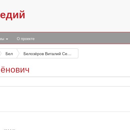
педий
умы
О проекте
Бел
Белозёров Виталий Семёнович
мёнович