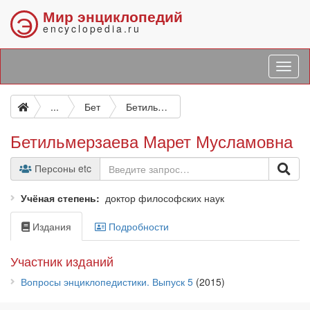
Мир энциклопедий
Э
encyclopedia.ru
...
Бет
Бетильмерзаева Марет Мусламовна
Бетильмерзаева Марет Мусламовна
Персоны etc
Учёная степень
доктор философских наук
Издания
Подробности
Участник изданий
Вопросы энциклопедистики. Выпуск 5
(2015)