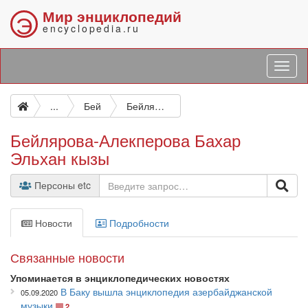
Мир энциклопедий
Э
encyclopedia.ru
...
Бей
Бейлярова-Алекперова Бахар Эльхан кызы
Бейлярова-Алекперова Бахар
Эльхан кызы
Персоны etc
Новости
Подробности
Связанные новости
Упоминается в энциклопедических новостях
В Баку вышла энциклопедия азербайджанской
05.09.2020
музыки
2