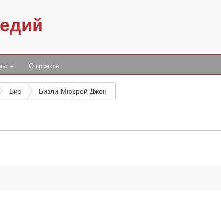
педий
умы
О проекте
Биз
Бизли-Мюррей Джон