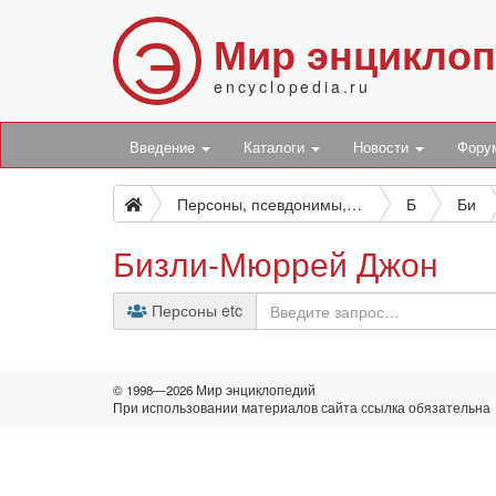
Э
Мир энцикло
encyclopedia.ru
Введение
Каталоги
Новости
Фор
Персоны, псевдонимы, персонажи и боты
Б
Би
Бизли-Мюррей Джон
Персоны etc
© 1998—2026 Мир энциклопедий
При использовании материалов сайта ссылка обязательна