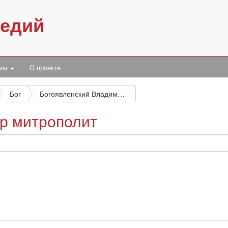
педий
умы
О проекте
Бог
Богоявленский Владимир митрополит
р митрополит