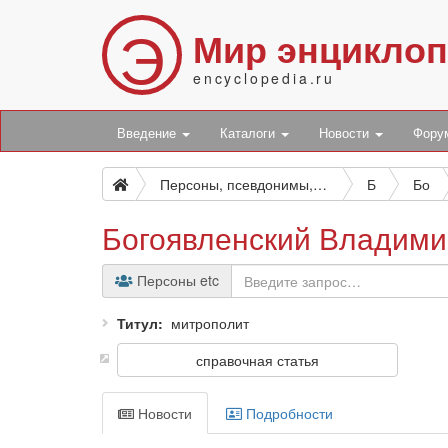
Э
Мир энцикло
encyclopedia.ru
Введение
Каталоги
Новости
Фор
Персоны, псевдонимы, персонажи и боты
Б
Бо
Богоявленский Владими
Персоны etc
Титул
митрополит
справочная статья
Новости
Подробности