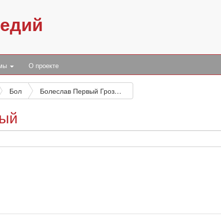
педий
умы
О проекте
Бол
Болеслав Первый Грозный
ный