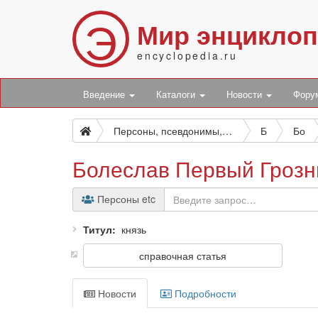
Э
Мир энцикло
encyclopedia.ru
Введение
Каталоги
Новости
Фор
Персоны, псевдонимы, персонажи и боты
Б
Бо
Болеслав Первый Гроз
Персоны etc
Титул
князь
справочная статья
Новости
Подробности