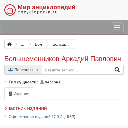
Мир энциклопедий
Э
encyclopedia.ru
...
Бол
Большеменников Аркадий Павлович
Большеменников Аркадий Павлович
Персоны etc
Тип сущности
персона
Издания
Участник изданий
Оформление изданий ГСЭИ
(1932)