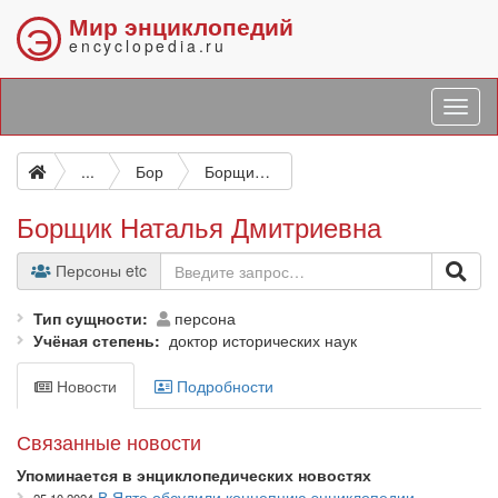
Мир энциклопедий
Э
encyclopedia.ru
...
Бор
Борщик Наталья Дмитриевна
Борщик Наталья Дмитриевна
Персоны etc
Тип сущности
персона
Учёная степень
доктор исторических наук
Новости
Подробности
Связанные новости
Упоминается в энциклопедических новостях
В Ялте обсудили концепцию энциклопедии