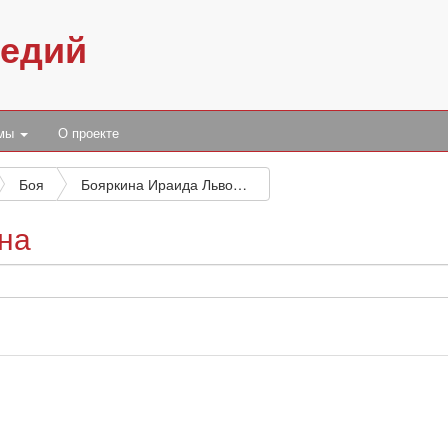
педий
умы
О проекте
Боя
Бояркина Ираида Львовна
на