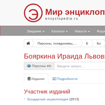
Э
Мир энцикло
encyclopedia.ru
Введение
Каталоги
Новости
Фор
Персоны, псевдонимы, персонажи и боты
Б
Бо
Бояркина Ираида Львов
Персоны etc
Издания
Подробности
Участник изданий
Бондарская энциклопедия
(2013)