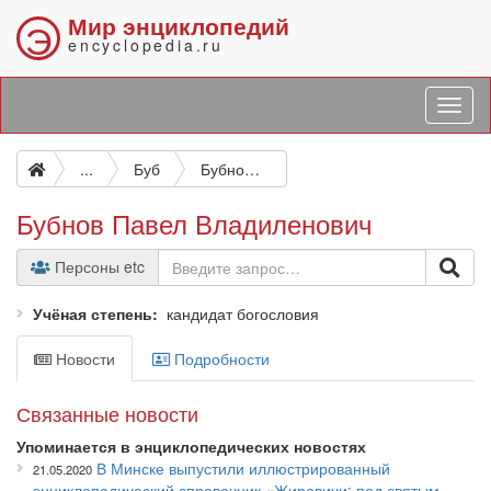
Мир энциклопедий
Э
encyclopedia.ru
...
Буб
Бубнов Павел Владиленович
Бубнов Павел Владиленович
Персоны etc
Учёная степень
кандидат богословия
Новости
Подробности
Связанные новости
Упоминается в энциклопедических новостях
В Минске выпустили иллюстрированный
21.05.2020
энциклопедический справочник «Жировичи: под святым