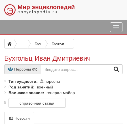
Мир энциклопедий
Э
encyclopedia.ru
...
Бух
Бухгольц Иван Дмитриевич
Бухгольц Иван Дмитриевич
Персоны etc
Тип сущности
персона
Род занятий
военный
Воинское звание
генерал-майор
справочная статья
Новости