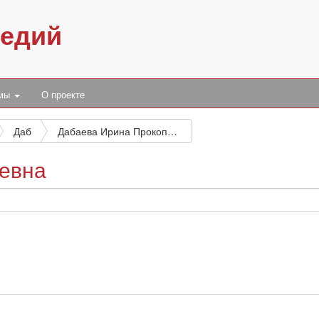
педий
умы
О проекте
Даб
Дабаева Ирина Прокопьевна
евна