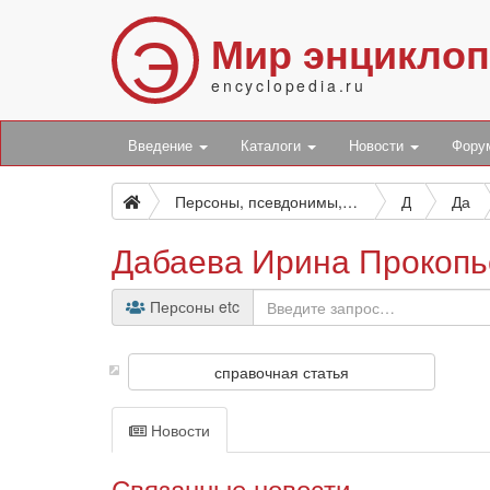
Э
Мир энцикло
encyclopedia.ru
Введение
Каталоги
Новости
Фор
Персоны, псевдонимы, персонажи и боты
Д
Да
Дабаева Ирина Прокопь
Персоны etc
справочная статья
Новости
Связанные новости