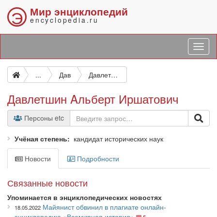
Мир энциклопедий
Э
encyclopedia.ru
...
Дав
Давлетшин Aльберт Иршатович
Давлетшин Aльберт Иршатович
Персоны etc
Учёная степень
кандидат исторических наук
Новости
Подробности
Связанные новости
Упоминается в энциклопедических новостях
Майянист обвинил в плагиате онлайн-
18.05.2022
энциклопедию «Всемирная история»