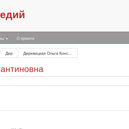
педий
умы
О проекте
Дер
Деревицкая Ольга Константиновна
тантиновна