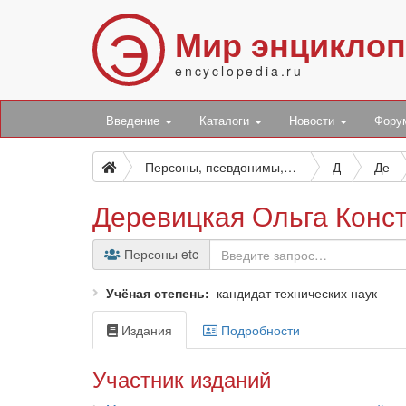
Э
Мир энцикло
encyclopedia.ru
Введение
Каталоги
Новости
Фор
Персоны, псевдонимы, персонажи и боты
Д
Де
Деревицкая Ольга Конс
Персоны etc
Учёная степень
кандидат технических наук
Издания
Подробности
Участник изданий