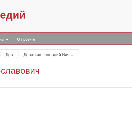
педий
умы
О проекте
Дев
Девяткин Геннадий Вячеславович
еславович