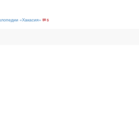
иклопедии «Хакасия»
5