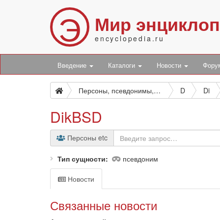
Э
Мир энцикло
encyclopedia.ru
Введение
Каталоги
Новости
Фор
Персоны, псевдонимы, персонажи и боты
D
Di
DikBSD
Персоны etc
Тип сущности
псевдоним
Новости
Связанные новости