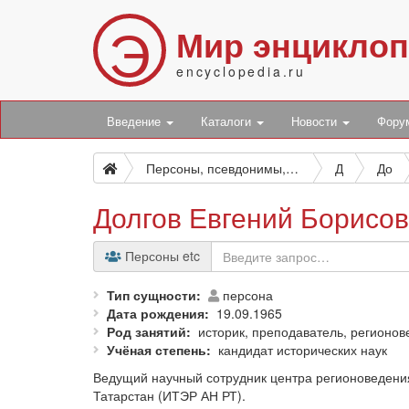
Э
Мир энцикло
encyclopedia.ru
Введение
Каталоги
Новости
Фор
Персоны, псевдонимы, персонажи и боты
Д
До
Долгов Евгений Борисо
Персоны etc
Тип сущности
персона
Дата рождения
19.09.1965
Род занятий
историк, преподаватель, регионов
Учёная степень
кандидат исторических наук
Ведущий научный сотрудник центра регионоведения
Татарстан (ИТЭР АН РТ).