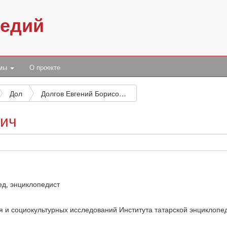
педий
умы
О проекте
Дол
Долгов Евгений Борисович
вич
ед, энциклопедист
 и социокультурных исследований Института татарской энциклопе