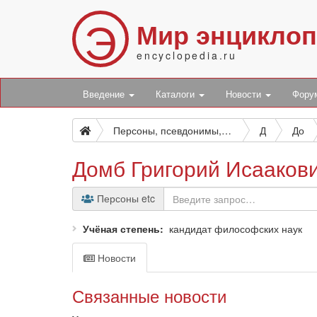
Э
Мир энцикло
encyclopedia.ru
Введение
Каталоги
Новости
Фор
Персоны, псевдонимы, персонажи и боты
Д
До
Домб Григорий Исааков
Персоны etc
Учёная степень
кандидат философских наук
Новости
Связанные новости