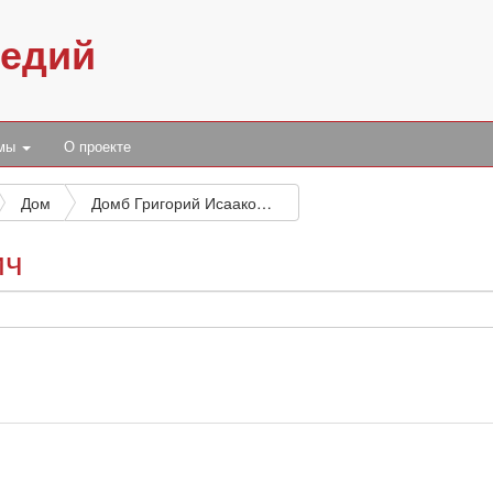
педий
умы
О проекте
Дом
Домб Григорий Исаакович
ич