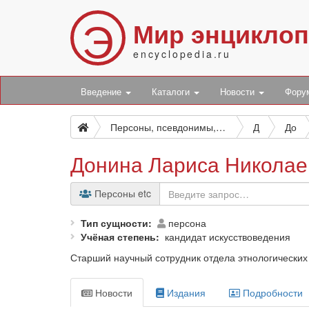
Э
Мир энцикло
encyclopedia.ru
Введение
Каталоги
Новости
Фор
Персоны, псевдонимы, персонажи и боты
Д
До
Донина Лариса Николае
Персоны etc
Тип сущности
персона
Учёная степень
кандидат искусствоведения
Старший научный сотрудник отдела этнологических
Новости
Издания
Подробности