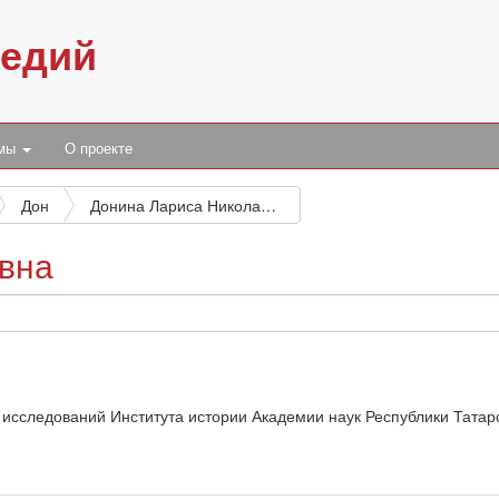
педий
умы
О проекте
Дон
Донина Лариса Николаевна
вна
 исследований Института истории Академии наук Республики Татар