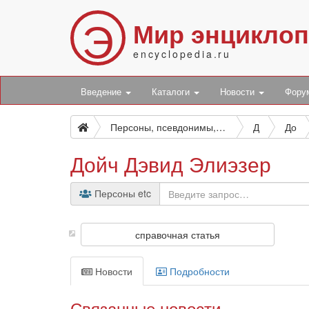
Э
Мир энцикло
encyclopedia.ru
Введение
Каталоги
Новости
Фор
Персоны, псевдонимы, персонажи и боты
Д
До
Дойч Дэвид Элиэзер
Персоны etc
справочная статья
Новости
Подробности
Связанные новости