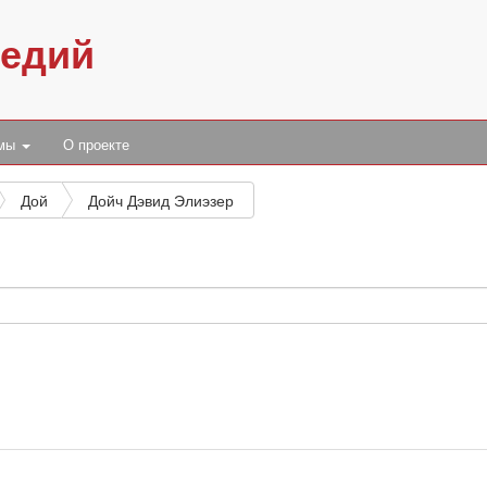
педий
умы
О проекте
Дой
Дойч Дэвид Элиэзер