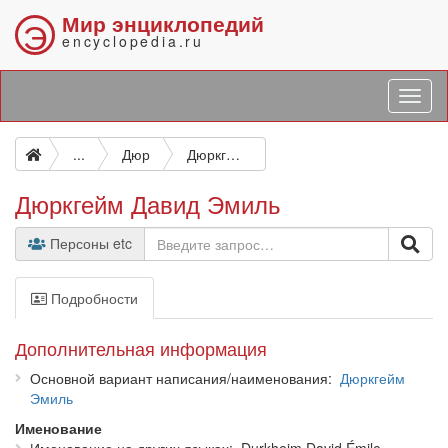
Мир энциклопедий
Э
encyclopedia.ru
...
Дюр
Дюркгейм Давид Эмиль
Дюркгейм Давид Эмиль
Персоны etc
Подробности
Дополнительная информация
Основной вариант написания/наименования
Дюркгейм
Эмиль
Именование