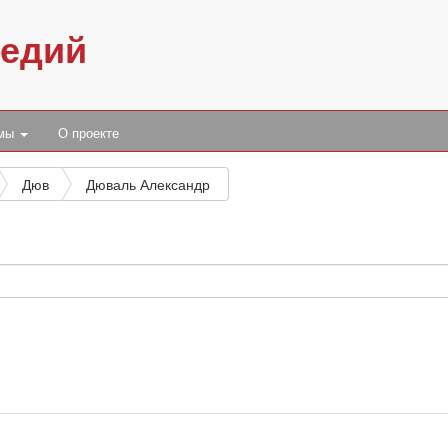
педий
умы
О проекте
Дюв
Дюваль Александр