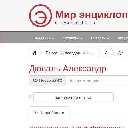
Э
Мир энцикло
encyclopedia.ru
Введение
Каталоги
Новости
Фор
Персоны, псевдонимы, персонажи и боты
Д
Дю
Дюваль Александр
Персоны etc
справочная статья
Подробности
Дополнительная информация