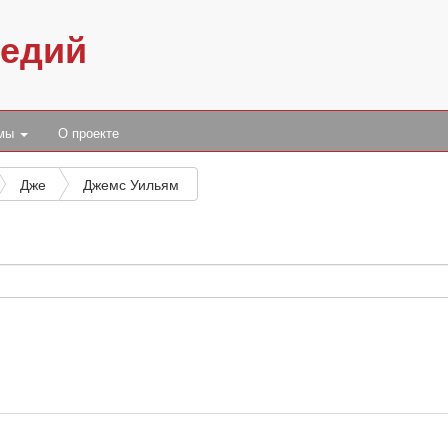
педий
умы
О проекте
Дже
Джемс Уильям