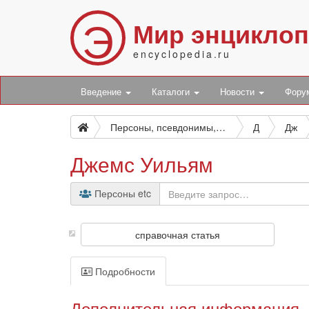
Э
Мир энцикло
encyclopedia.ru
Введение
Каталоги
Новости
Фор
Персоны, псевдонимы, персонажи и боты
Д
Дж
Джемс Уильям
Персоны etc
справочная статья
Подробности
Дополнительная информация