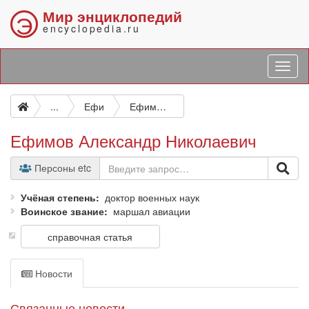
Мир энциклопедий
Э
encyclopedia.ru
...
Ефи
Ефимов Александр Николаевич
Ефимов Александр Николаевич
Персоны etc
Учёная степень
доктор военных наук
Воинское звание
маршал авиации
справочная статья
Новости
Связанные новости