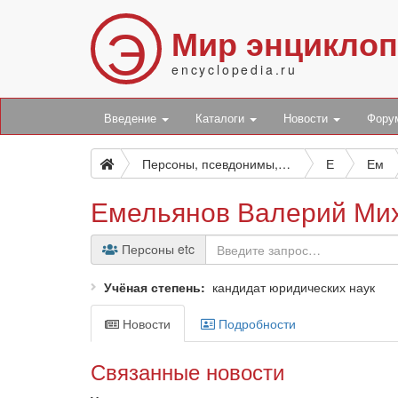
Э
Мир энцикло
encyclopedia.ru
Введение
Каталоги
Новости
Фор
Персоны, псевдонимы, персонажи и боты
Е
Ем
Емельянов Валерий Ми
Персоны etc
Учёная степень
кандидат юридических наук
Новости
Подробности
Связанные новости