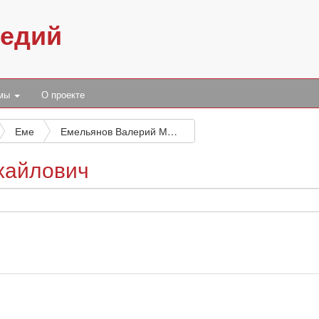
педий
умы
О проекте
Еме
Емельянов Валерий Михайлович
хайлович