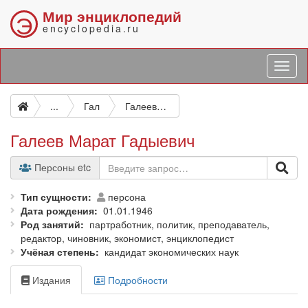
Мир энциклопедий
Э
encyclopedia.ru
...
Гал
Галеев Марат Гадыевич
Галеев Марат Гадыевич
Персоны etc
Тип сущности
персона
Дата рождения
01.01.1946
Род занятий
партработник, политик, преподаватель,
редактор, чиновник, экономист, энциклопедист
Учёная степень
кандидат экономических наук
Издания
Подробности