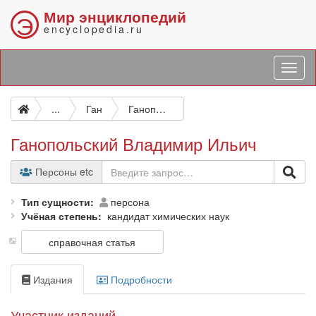
Мир энциклопедий
Э
encyclopedia.ru
...
Ган
Ганопольский Владимир Ильич
Ганопольский Владимир Ильич
Персоны etc
Тип сущности
персона
Учёная степень
кандидат химических наук
справочная статья
Издания
Подробности
Участник изданий