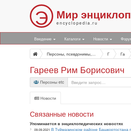
Э
Мир энцикло
encyclopedia.ru
Введение
Каталоги
Новости
Фор
Персоны, псевдонимы, персонажи и боты
Г
Га
Гареев Рим Борисович
Персоны etc
Новости
Связанные новости
Упоминается в энциклопедических новостях
В Туймазинском районе Башкортостана 
09.09.2021