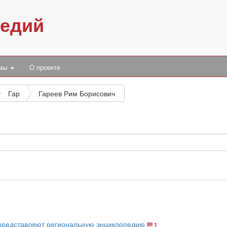
педий
умы
О проекте
Гар
Гареев Рим Борисович
представляют региональную энциклопедию
1