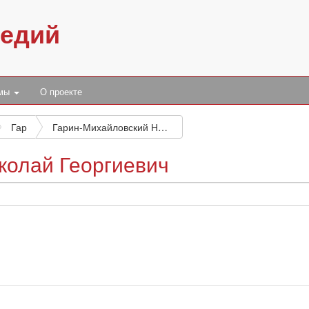
педий
умы
О проекте
Гар
Гарин-Михайловский Николай Георгиевич
колай Георгиевич