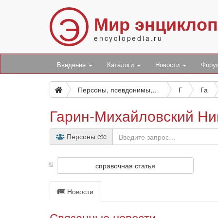
Э
Мир энцикло
encyclopedia.ru
Введение
Каталоги
Новости
Фор
Персоны, псевдонимы, персонажи и боты
Г
Га
Гарин-Михайловский Ни
Персоны etc
справочная статья
Новости
Связанные новости