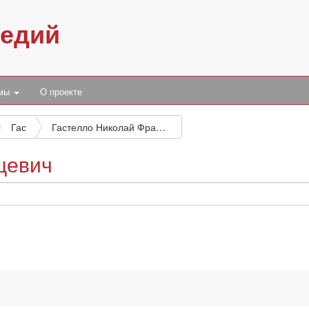
педий
умы
О проекте
Гас
Гастелло Николай Францевич
цевич