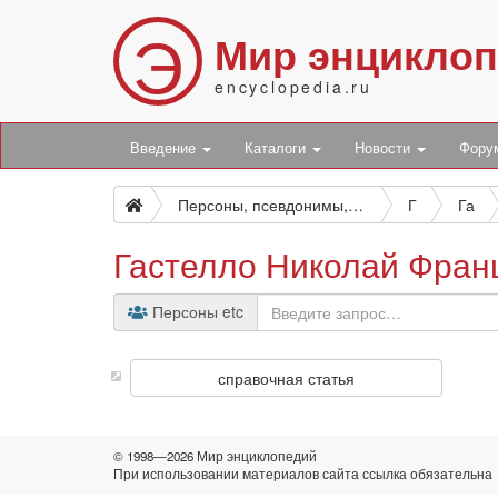
Э
Мир энцикло
encyclopedia.ru
Введение
Каталоги
Новости
Фор
Персоны, псевдонимы, персонажи и боты
Г
Га
Гастелло Николай Фран
Персоны etc
справочная статья
© 1998—2026 Мир энциклопедий
При использовании материалов сайта ссылка обязательна