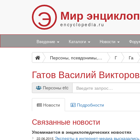
Э
Мир энцикло
encyclopedia.ru
Введение
Каталоги
Новости
Фор
Персоны, псевдонимы, персонажи и боты
Г
Га
Гатов Василий Викторо
Персоны etc
Новости
Подробности
Связанные новости
Упоминается в энциклопедических новостях
Эксперты в интернет-медиа высказалис
22.06.2015