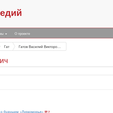
педий
умы
О проекте
Гат
Гатов Василий Викторович
вич
ь о будущем «Луркоморья»
7