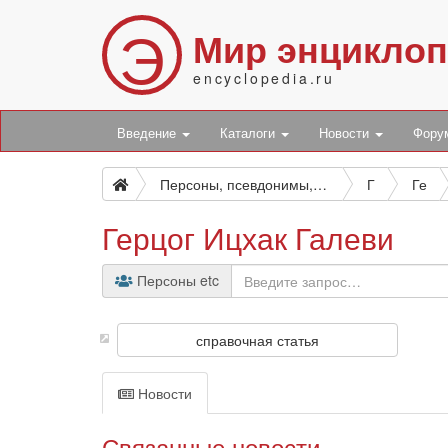
Э
Мир энцикло
encyclopedia.ru
Введение
Каталоги
Новости
Фор
Персоны, псевдонимы, персонажи и боты
Г
Ге
Герцог Ицхак Галеви
Персоны etc
справочная статья
Новости
Связанные новости