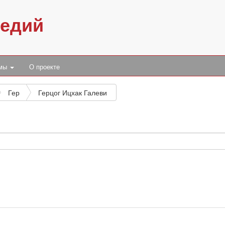
педий
умы
О проекте
Гер
Герцог Ицхак Галеви