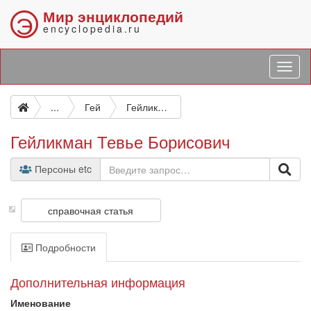
Мир энциклопедий
Э
encyclopedia.ru
...
Гей
Гейликман Тевье Борисович
Гейликман Тевье Борисович
Персоны etc
справочная статья
Подробности
Дополнительная информация
Именование