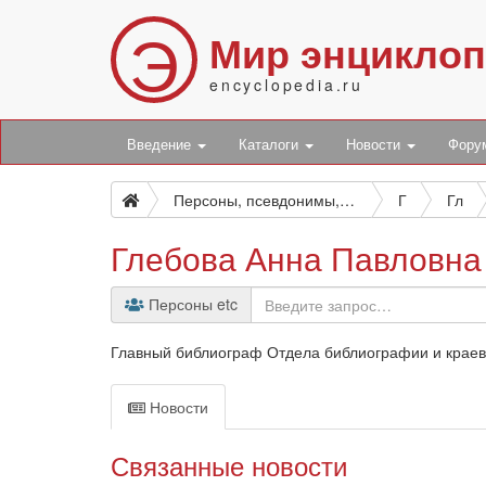
Э
Мир энцикло
encyclopedia.ru
Введение
Каталоги
Новости
Фор
Персоны, псевдонимы, персонажи и боты
Г
Гл
Глебова Анна Павловна
Персоны etc
Главный библиограф Отдела библиографии и краеве
Новости
Связанные новости