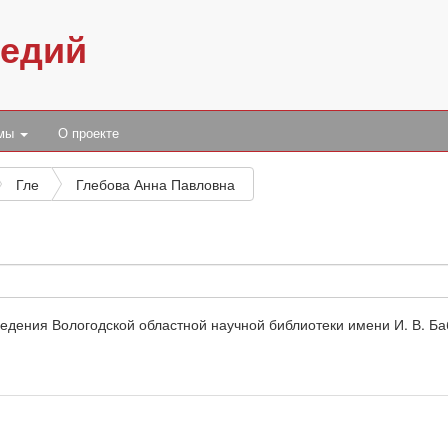
педий
умы
О проекте
Гле
Глебова Анна Павловна
дения Вологодской областной научной библиотеки имени И. В. Ба