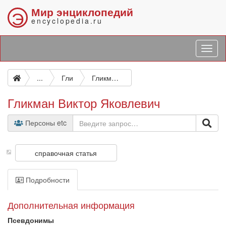
Мир энциклопедий
Э
encyclopedia.ru
...
Гли
Гликман Виктор Яковлевич
Гликман Виктор Яковлевич
Персоны etc
справочная статья
Подробности
Дополнительная информация
Псевдонимы