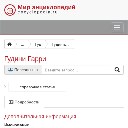
Мир энциклопедий
Э
encyclopedia.ru
...
Гуд
Гудини Гарри
Гудини Гарри
Персоны etc
справочная статья
Подробности
Дополнительная информация
Именование